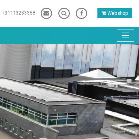
+31113233388
Webshop