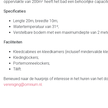
2
oppervlakte van 200m
heeft het bad een behoorlijke capacit
Specificaties
Lengte 20m, breedte 10m;
Watertemperatuur van 31º;
Verstelbare bodem met een maximumdiepte van 2 mete
Faciliteiten
Kleedcabines en kleedkamers (inclusief mindervalide kl
Kledinglockers;
Portemonneelockers;
Tillift.
Benieuwd naar de huurprijs of interesse in het huren van he
vereniging@omnium.nl
.