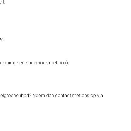
eit.
r.
eedruimte en kinderhoek met box);
t doelgroepenbad? Neem dan contact met ons op via