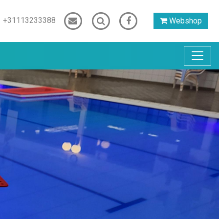
+31113233388
Webshop