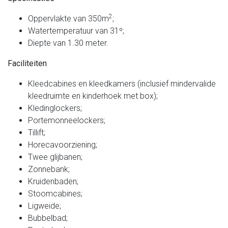
2
Oppervlakte van 350m
;
Watertemperatuur van 31º;
Diepte van 1.30 meter.
Faciliteiten
Kleedcabines en kleedkamers (inclusief mindervalide
kleedruimte en kinderhoek met box);
Kledinglockers;
Portemonneelockers;
Tillift;
Horecavoorziening;
Twee glijbanen;
Zonnebank;
Kruidenbaden;
Stoomcabines;
Ligweide;
Bubbelbad;