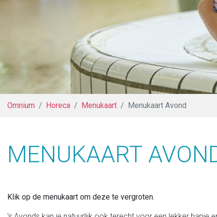
Omnium
Horeca
Menukaart
Menukaart Avond
MENUKAART AVON
Klik op de menukaart om deze te vergroten.
's Avonds kan je natuurlijk ook terecht voor een lekker hapje 