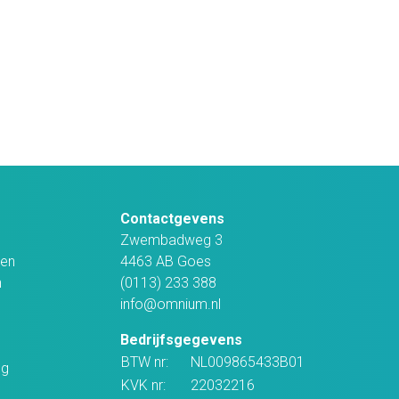
Contactgevens
Zwembadweg 3
en
4463 AB Goes
n
(0113) 233 388
info@omnium.nl
Bedrijfsgegevens
BTW nr:
NL009865433B01
ng
KVK nr:
22032216