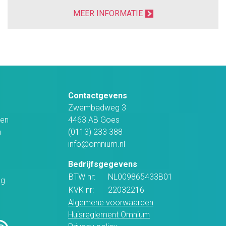
MEER INFORMATIE
Contactgevens
Zwembadweg 3
en
4463 AB Goes
n
(0113) 233 388
info@omnium.nl
Bedrijfsgegevens
BTW nr:
NL009865433B01
ng
KVK nr:
22032216
Algemene voorwaarden
Huisreglement Omnium