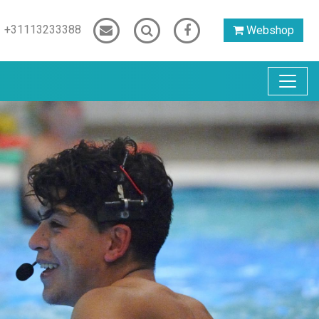
+31113233388
Webshop