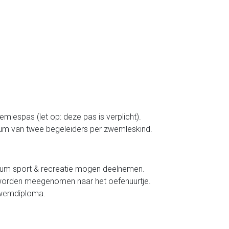
mlespas (let op: deze pas is verplicht).
um van twee begeleiders per zwemleskind.
ium sport & recreatie mogen deelnemen.
 worden meegenomen naar het oefenuurtje.
 zwemdiploma.