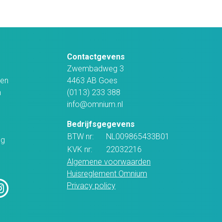
Contactgevens
Zwembadweg 3
en
4463 AB Goes
n
(0113) 233 388
info@omnium.nl
Bedrijfsgegevens
BTW nr:
NL009865433B01
ng
KVK nr:
22032216
Algemene voorwaarden
Huisreglement Omnium
Privacy policy